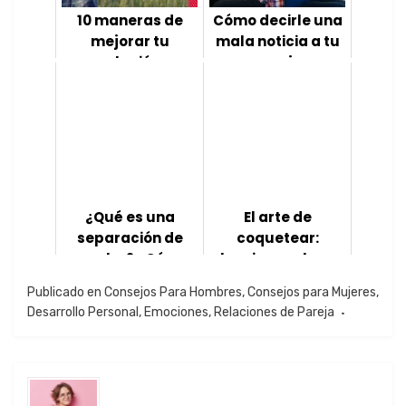
10 maneras de
Cómo decirle una
mejorar tu
mala noticia a tu
relación
pareja
Introducción En la
Introducción La
travesía del amor,
comunicación es uno
todas las parejas
de los pilares
enfrentan desafíos en
fundamentales de una
algún momento. Las
relación de pareja. Sin
relaciones pueden ser
embargo, no siempre
complicadas, pero
es fácil transmitir lo
¿Qué es una
El arte de
tambi...
que...
separación de
coquetear:
prueba? ¿Cómo
lecciones clave
ayuda?
sobre el coqueteo
Publicado en
Consejos Para Hombres
,
Consejos para Mujeres
,
Desarrollo Personal
,
Emociones
,
Relaciones de Pareja
Introducción En el
Introducción ¿Te
ámbito de las
gustaría mejorar tu
relaciones de pareja,
habilidad para
las separaciones
coquetear y seducir a
suelen considerarse
esa persona que te
como un paso hacia el
atrae? ¿Quieres saber