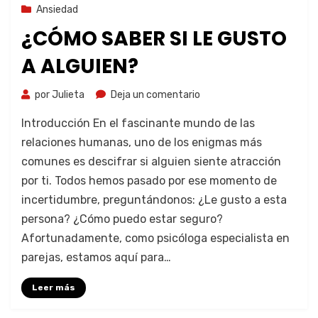
3 de septiembre de 2023
Ansiedad
¿CÓMO SABER SI LE GUSTO
A ALGUIEN?
por
Julieta
Deja un comentario
Introducción En el fascinante mundo de las
relaciones humanas, uno de los enigmas más
comunes es descifrar si alguien siente atracción
por ti. Todos hemos pasado por ese momento de
incertidumbre, preguntándonos: ¿Le gusto a esta
persona? ¿Cómo puedo estar seguro?
Afortunadamente, como psicóloga especialista en
parejas, estamos aquí para…
Leer más