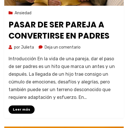
25 de septiembre de 2023
Ansiedad
PASAR DE SER PAREJA A
CONVERTIRSE EN PADRES
por
Julieta
Deja un comentario
Introducción En la vida de una pareja, dar el paso
de ser padres es un hito que marca un antes y un
después. La llegada de un hijo trae consigo un
cúmulo de emociones, desafíos y alegrías, pero
también puede ser un terreno desconocido que
requiere adaptación y esfuerzo. En…
Leer más