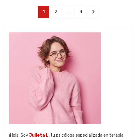
1
2
…
4
¡Hola! Soy
Julieta L
, tu psicóloga especializada en terapia