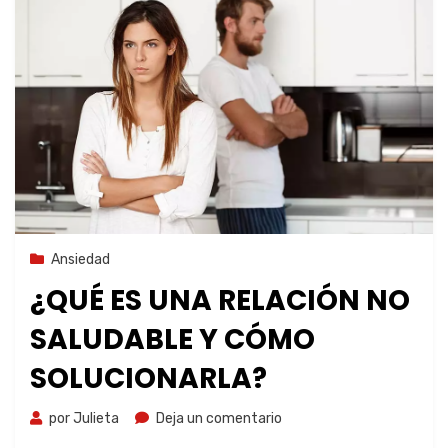
2 de noviembre de 2023
Ansiedad
¿QUÉ ES UNA RELACIÓN NO
SALUDABLE Y CÓMO
SOLUCIONARLA?
por
Julieta
Deja un comentario