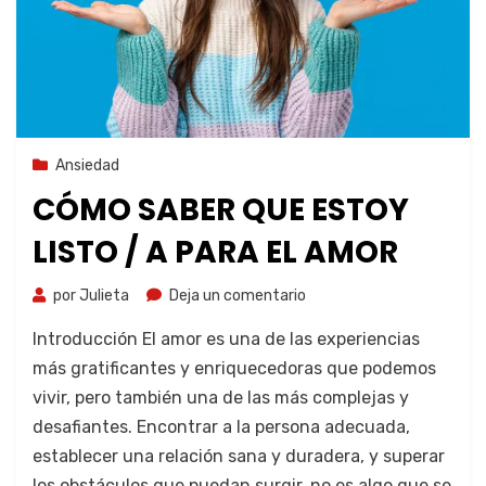
1 de noviembre de 2023
Ansiedad
CÓMO SABER QUE ESTOY
LISTO / A PARA EL AMOR
por
Julieta
Deja un comentario
Introducción El amor es una de las experiencias
más gratificantes y enriquecedoras que podemos
vivir, pero también una de las más complejas y
desafiantes. Encontrar a la persona adecuada,
establecer una relación sana y duradera, y superar
los obstáculos que puedan surgir, no es algo que se