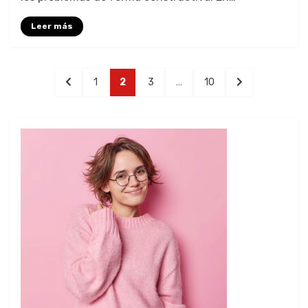
Leer más
1
2
3
…
10