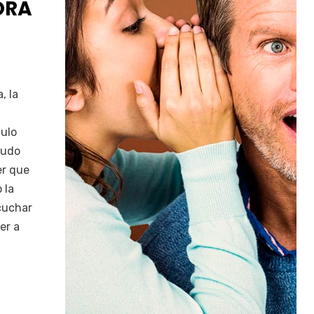
ORA
, la
culo
nudo
er que
 la
cuchar
er a