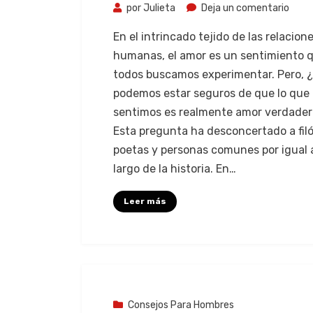
por
Julieta
Deja un comentario
En el intrincado tejido de las relacion
humanas, el amor es un sentimiento 
todos buscamos experimentar. Pero,
podemos estar seguros de que lo que
sentimos es realmente amor verdade
Esta pregunta ha desconcertado a fil
poetas y personas comunes por igual a
largo de la historia. En…
Leer más
7 de agosto de 2023
Consejos Para Hombres