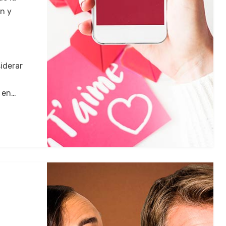
n y
iderar
o en…