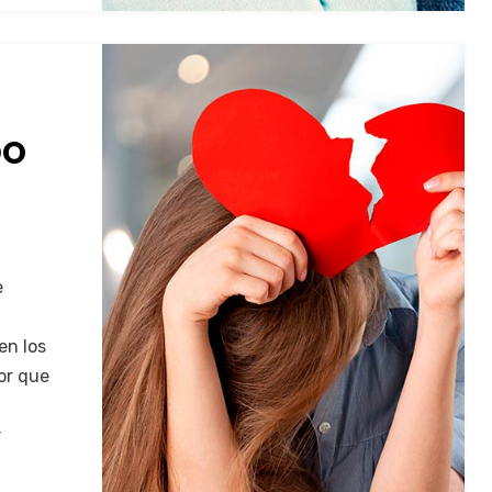
DO
e
en los
or que
r