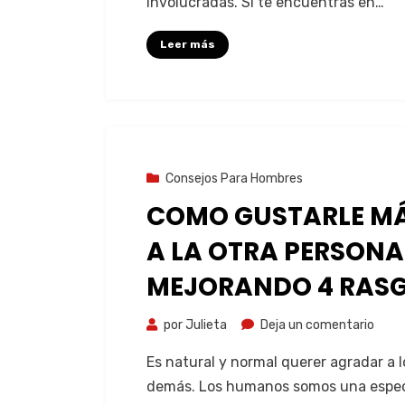
involucradas. Si te encuentras en…
Leer más
8 de agosto de 2023
Consejos Para Hombres
COMO GUSTARLE M
A LA OTRA PERSONA
MEJORANDO 4 RAS
por
Julieta
Deja un comentario
Es natural y normal querer agradar a l
demás. Los humanos somos una espe