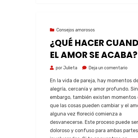
8 de agosto de 2023
Consejos amorosos
¿QUÉ HACER CUAN
EL AMOR SE ACABA?
por
Julieta
Deja un comentario
En la vida de pareja, hay momentos d
alegría, cercanía y amor profundo. Sin
embargo, también existen momentos 
que las cosas pueden cambiar y el am
alguna vez floreció comienza a
desvanecerse. Este proceso puede se
doloroso y confuso para ambas partes