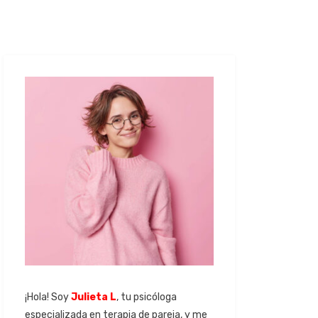
¡Hola! Soy
Julieta L
, tu psicóloga
especializada en terapia de pareja, y me