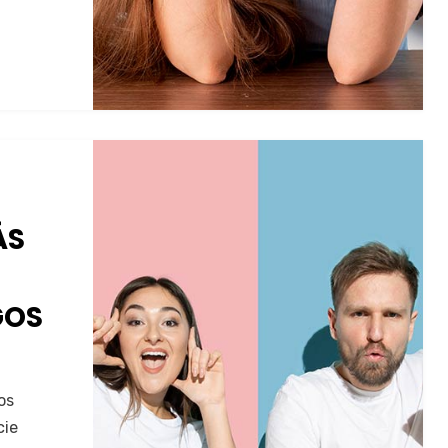
ÁS
GOS
os
cie