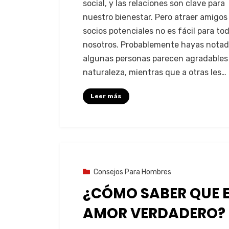
social, y las relaciones son clave para
nuestro bienestar. Pero atraer amigos
socios potenciales no es fácil para to
nosotros. Probablemente hayas nota
algunas personas parecen agradables
naturaleza, mientras que a otras les…
Leer más
7 de agosto de 2023
Consejos Para Hombres
¿CÓMO SABER QUE 
AMOR VERDADERO?