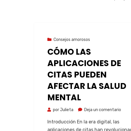
9 de agosto de 2023
Consejos amorosos
CÓMO LAS
APLICACIONES DE
CITAS PUEDEN
AFECTAR LA SALUD
MENTAL
por
Julieta
Deja un comentario
Introducción En la era digital, las
aplicaciones de citas han revoluciona