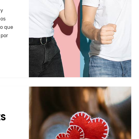
 y
dos
do que
 por
ES