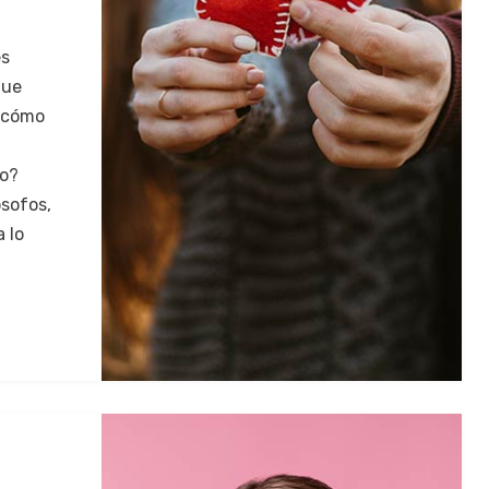
es
que
 ¿cómo
ro?
ósofos,
 lo