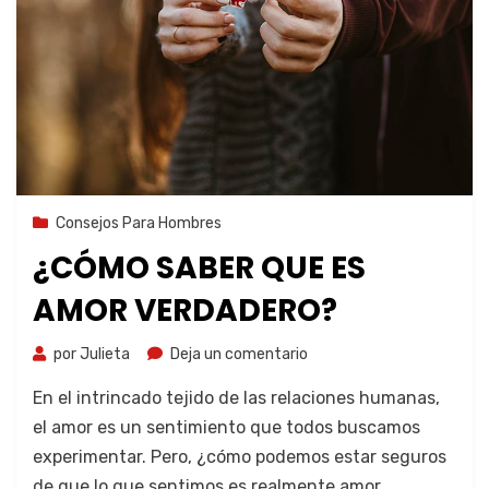
7 de agosto de 2023
Consejos Para Hombres
¿CÓMO SABER QUE ES
AMOR VERDADERO?
por
Julieta
Deja un comentario
En el intrincado tejido de las relaciones humanas,
el amor es un sentimiento que todos buscamos
experimentar. Pero, ¿cómo podemos estar seguros
de que lo que sentimos es realmente amor