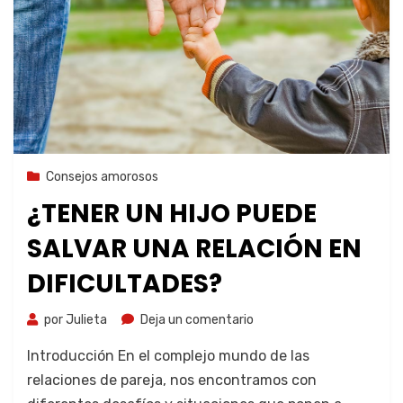
10 de agosto de 2023
Consejos amorosos
¿TENER UN HIJO PUEDE
SALVAR UNA RELACIÓN EN
DIFICULTADES?
por
Julieta
Deja un comentario
Introducción En el complejo mundo de las
relaciones de pareja, nos encontramos con