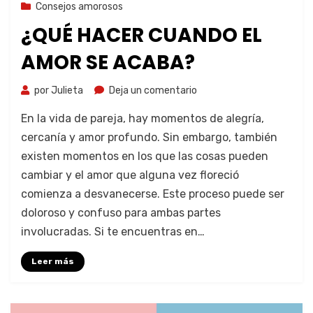
8 de agosto de 2023
Consejos amorosos
¿QUÉ HACER CUANDO EL
AMOR SE ACABA?
por
Julieta
Deja un comentario
En la vida de pareja, hay momentos de alegría,
cercanía y amor profundo. Sin embargo, también
existen momentos en los que las cosas pueden
cambiar y el amor que alguna vez floreció
comienza a desvanecerse. Este proceso puede ser
doloroso y confuso para ambas partes
involucradas. Si te encuentras en…
Leer más