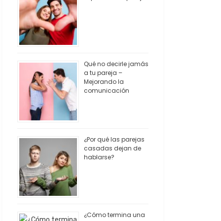
Qué no decirle jamás
a tu pareja –
Mejorando la
comunicación
¿Por qué las parejas
casadas dejan de
hablarse?
¿Cómo termina una