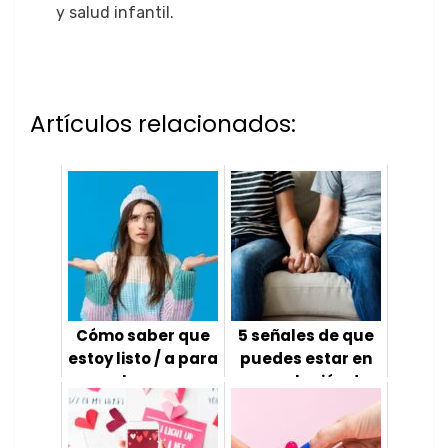
y salud infantil.
Artículos relacionados:
Cómo saber que
5 señales de que
estoy listo / a para
puedes estar en
el amor
una relación de
codependencia
Introducción El amor
es una de las